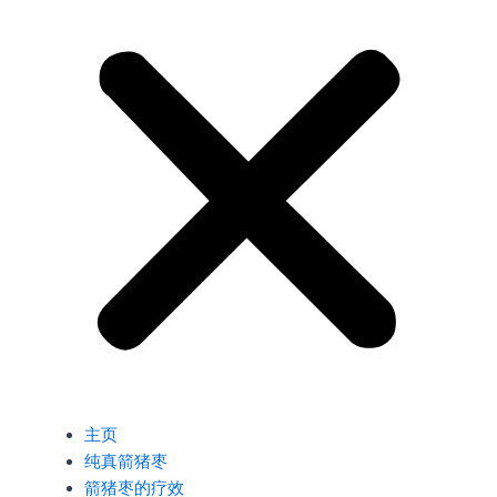
主页
纯真箭猪枣
箭猪枣的疗效