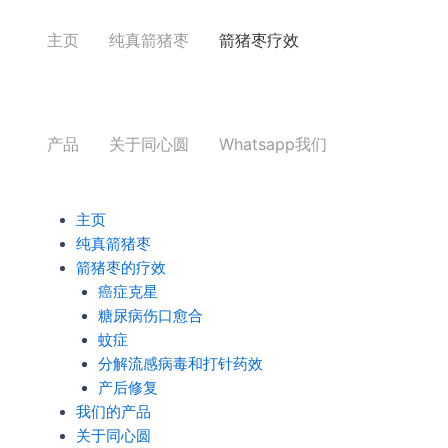
Skip
to
主页
纯真箭猪枣
箭猪枣疗效
content
产品
关于同心圆
Whatsapp我们
主页
纯真箭猪枣
箭猪枣的疗效
癌症克星
糖尿病伤口愈合
蚊症
分解流感病毒和打针药效
产后修复
我们的产品
关于同心圆