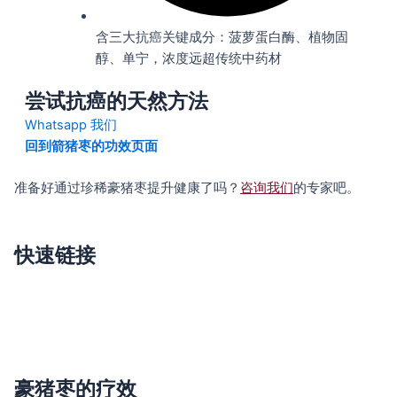
含三大抗癌关键成分：菠萝蛋白酶、植物固
醇、单宁，浓度远超传统中药材
尝试抗癌的天然方法
Whatsapp 我们
回到箭猪枣的功效页面
准备好通过珍稀豪猪枣提升健康了吗？
咨询我们
的专家吧。
快速链接
主页
真假箭猪枣
关于同心圆
联络我们
豪猪枣的疗效