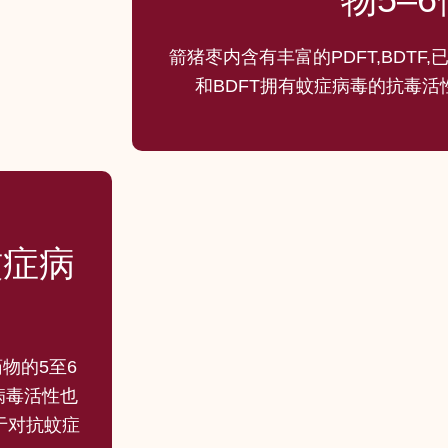
箭猪枣内含有丰富的PDFT,BDTF,
和BDFT拥有蚊症病毒的抗毒
蚊症病
物的5至6
病毒活性也
于对抗蚊症