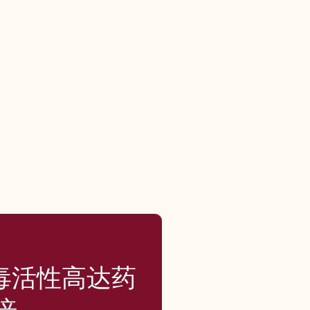
抗毒活性高达药
倍