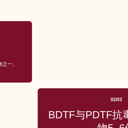
物之一。
02/03
BDTF与PDTF
物5–6