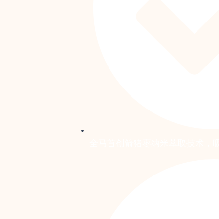
全马首创箭猪枣纳米萃取技术，吸