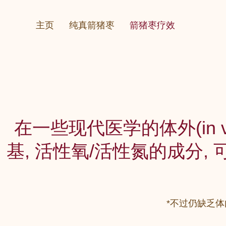
Skip
to
主页
纯真箭猪枣
箭猪枣疗效
content
蚊症
在一些现代医学的体外(in v
基, 活性氧/活性氮的成分,
*不过仍缺乏